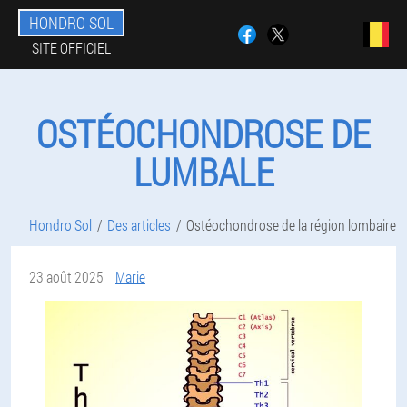
HONDRO SOL
SITE OFFICIEL
OSTÉOCHONDROSE DE
LUMBALE
Hondro Sol
Des articles
Ostéochondrose de la région lombaire
23 août 2025
Marie